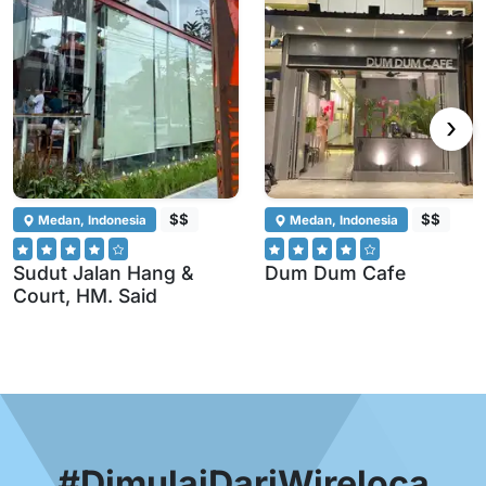
›
$$
$$
Medan, Indonesia
Medan, Indonesia
Sudut Jalan Hang &
Dum Dum Cafe
Court, HM. Said
#DimulaiDariWireloca